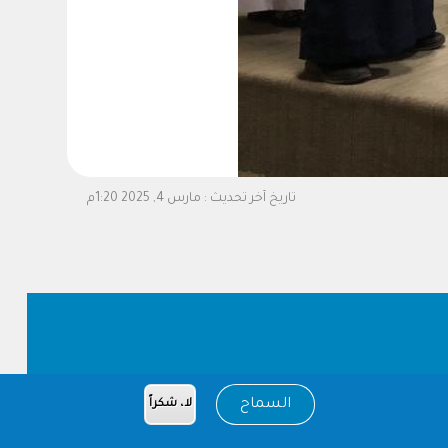
تاريخ آخر تحديث :
مارس 4, 2025 1:20م
السماح
لا، شكراً